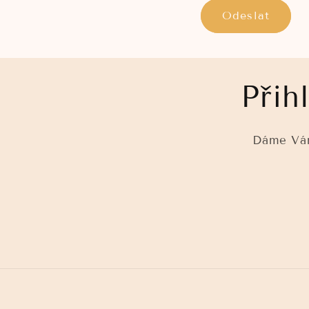
Odeslat
Přih
Dáme Vám