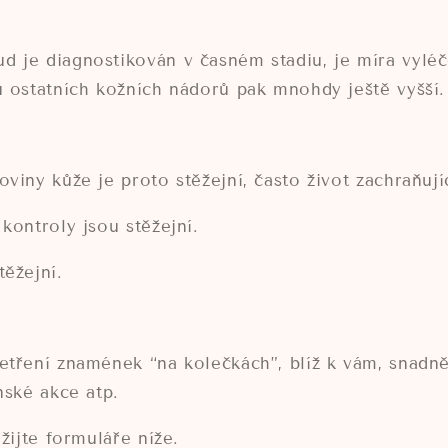
.
 je diagnostikován v časném stadiu, je míra vyléč
u ostatních kožních nádorů pak mnohdy ještě vyšší
oviny kůže je proto stěžejní, často život zachraňují
 kontroly jsou stěžejní.
těžejní.
etření znamének “na kolečkách”, blíž k vám, snadněj
nské akce atp.
užijte formuláře níže.