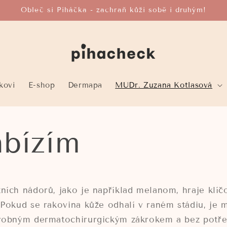
Obleč si Piháčka - zachraň kůži sobě i druhým!
kovi
E-shop
Dermapa
MUDr. Zuzana Kotlasová
abízím
ních nádorů, jako je například melanom, hraje klíč
 Pokud se rakovina kůže odhalí v raném stádiu, je 
drobným dermatochirurgickým zákrokem a bez potře