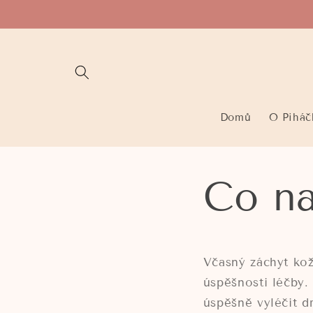
Přejít k
obsahu
Domů
O Piháč
Co n
Včasný záchyt kož
úspěšnosti léčby.
úspěšně vyléčit 