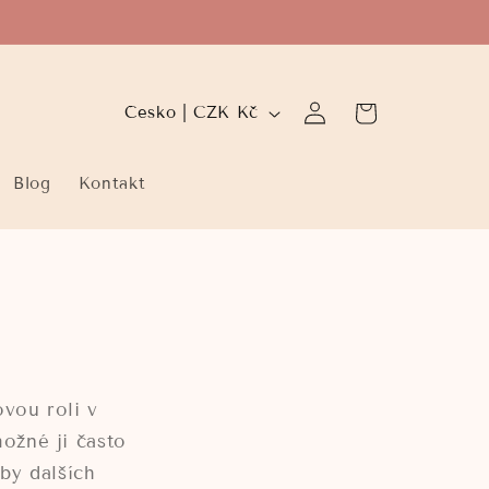
Přihlásit
Z
Košík
Česko | CZK Kč
se
e
m
Blog
Kontakt
ě
/
o
b
l
a
ovou roli v
s
možné ji často
t
by dalších