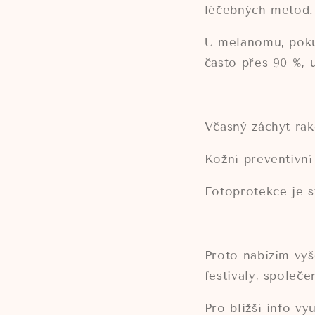
léčebných metod
U melanomu, pokud
často přes 90 %, 
Včasný záchyt rak
Kožní preventivní
Fotoprotekce je s
Proto nabízím vyš
festivaly, společe
Pro bližší info vy