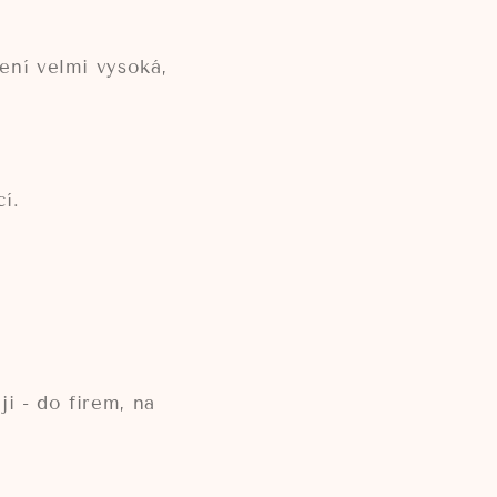
ení velmi vysoká,
.
cí.
i - do firem, na