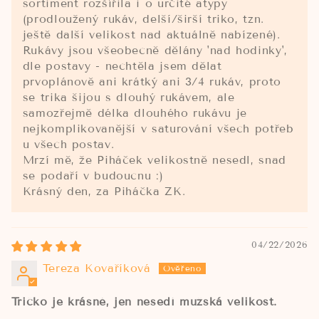
sortiment rozšířila i o určité atypy
(prodloužený rukáv, delší/širší triko, tzn.
ještě další velikost nad aktuálně nabízené).
Rukávy jsou všeobecně dělány 'nad hodinky',
dle postavy - nechtěla jsem dělat
prvoplánově ani krátký ani 3/4 rukáv, proto
se trika šijou s dlouhý rukávem, ale
samozřejmě délka dlouhého rukávu je
nejkomplikovanější v saturování všech potřeb
u všech postav.
Mrzí mě, že Piháček velikostně nesedl, snad
se podaří v budoucnu :)
Krásný den, za Piháčka ZK.
04/22/2026
Tereza Kovaříková
Tričko je krásné, jen nesedí mužská velikost.