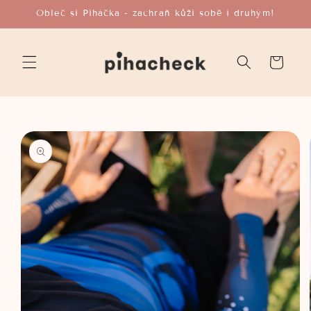
Přejít k
Obleč si Piháčka - zachraň kůži sobě i druhým!
obsahu
Košík
Přejít na
informace
o
produktu