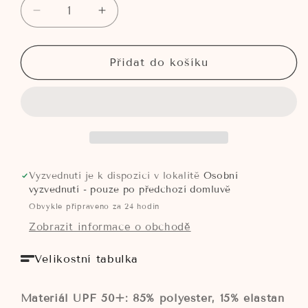
Snížit
Zvýšit
množství
množství
produktu
produktu
2025
2025
Přidat do košíku
-
-
OUTDOOR
OUTDOOR
TRIKO
TRIKO
S
S
UPF
UPF
50
50
-
-
Vyzvednutí je k dispozici v lokalitě
Osobní
MODRÉ
MODRÉ
vyzvednutí - pouze po předchozí domluvě
Obvykle připraveno za 24 hodin
Zobrazit informace o obchodě
Velikostní tabulka
Materiál UPF 50+: 85% polyester, 15% elastan