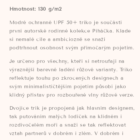
Hmotnost: 130 g/m2
Modré ochranné UPF 50+ triko je součástí
první autorské rodinné kolekce Piháčka. Klade
si nemalé cíle a ambiciozně se snaží
podtrhnout osobnost svým přímočarým pojetím.
Je určeno pro všechny, kteří si netroufají na
výraznější barevné ladění růžové varianty. Triko
reflektuje touhu po zkrocených designech a
svým minimalističtějším pojetím působí jako
klidný přístav pro rozbouřené vlny růžové verze.
Dvojice trik je propojená jak hlavním designem,
tak putováním malých lodiček na klidném i
rozdivočelém moři a snaží se tak reflektovat
vztah partnerů v dobrém i zlém. V dobrém i