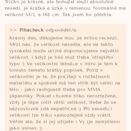
Tričko je krásné, ale bohužel muži absolutně
nesedí, je krátké a úzké v ramenou. Normálně ma
velikost M/L a 183 cm. Tak jsem ho zdědila.
>>
Pihacheck
odpověděl/a:
Krásný den, děkujeme moc za milou recenzi.
Mrzí nás, že velikost nesedla, ale na takto
vysokého muže určitě doporučujeme největší
velikost, i když je Váš muž třeba 'útlejšího'
typu :) Ve velikostní tabulce v intru je tam k
tomuto tématu krátký popisek. Potíž s
velikostmi je ta, že počítají s roztažností
materiálu a správně má ten střih být velmi na
tělo - jako rashguard třeba pro MMA
zápasníky. Pokud chceme triko neroztažené,
vždy je lépe volit větší velikost, třeba že se
názvoslovně zdá nepatřičná :) Při nesedící
velikosti lze triko samozřejmě vždy vrátit.
Věřím ale, že si jej užijete i Vy (je zamýšleno
jako unisex :).