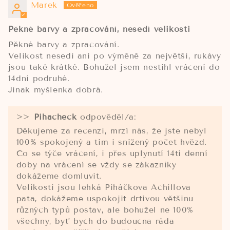
Marek
Pěkné barvy a zpracování, nesedí velikosti
Pěkné barvy a zpracování.
Velikost nesedí ani po výměně za největší, rukávy
jsou také krátké. Bohužel jsem nestihl vrácení do
14dní podruhé.
Jinak myšlenka dobrá.
>>
Pihacheck
odpověděl/a:
Děkujeme za recenzi, mrzí nás, že jste nebyl
100% spokojený a tím i snížený počet hvězd.
Co se týče vrácení, i přes uplynutí 14ti denní
doby na vrácení se vždy se zákazníky
dokážeme domluvit.
Velikosti jsou lehká Piháčkova Achillova
pata, dokážeme uspokojit drtivou většinu
různých typů postav, ale bohužel ne 100%
všechny, byť bych do budoucna ráda