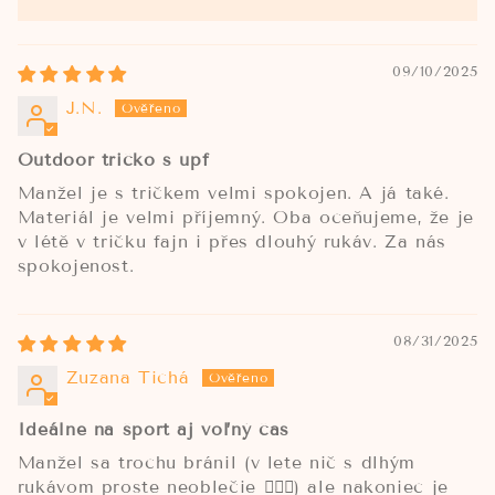
09/10/2025
J.N.
Outdoor tričko s upf
Manžel je s tričkem velmi spokojen. A já také.
Materiál je velmi příjemný. Oba oceňujeme, že je
v létě v tričku fajn i přes dlouhý rukáv. Za nás
spokojenost.
08/31/2025
Zuzana Tichá
Ideálne na šport aj voľný čas
Manžel sa trochu bránil (v lete nič s dlhým
rukávom proste neoblečie 🤷🏼‍♀️) ale nakoniec je