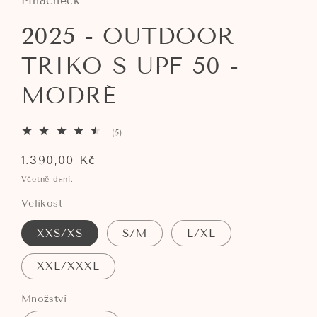
Pihacheck
2025 - OUTDOOR
TRIKO S UPF 50 -
MODRÉ
5
(5)
celkový
počet
Běžná
1.390,00 Kč
recenzí
cena
Včetně daní.
Velikost
XXS/XS
S/M
L/XL
XXL/XXXL
Množství