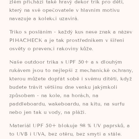
zlém přichází také hravý dekor trik pro děti,
který na své opečovatele v hlavním motivu
navazuje a kolekci uzavírá.
Triko s posláním - každý kus nese znak a název
PIHACHECK a je tak prostředníkem v šíření
osvěty o prevenci rakoviny kůže.
Naše outdoor trika s UPF 50+ a s dlouhým
rukávem jsou to nejlepší z mechanické ochrany,
kterou můžete dopřát sobě i svému dítěti, když
budete trávit většinu dne venku jakýmkoli
způsobem - na kole, na horách, na
paddleboardu, wakeboardu, na kitu, na surfu
nebo jen tak u vody, na pláži.
Materiál UPF 50+ blokuje 98 % UV paprsků, a
to UVB i UVA, bez otěru, bez smytí a stále.